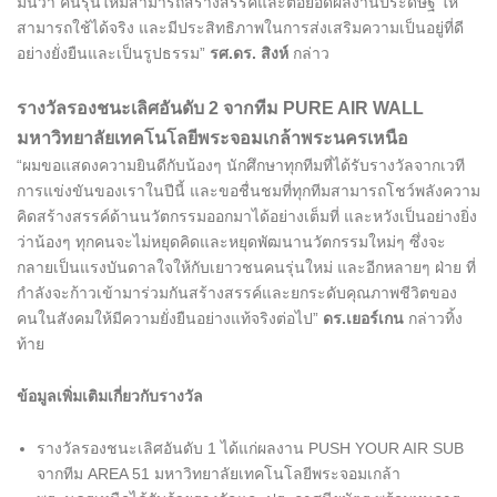
มั่นว่า คนรุ่นใหม่สามารถสร้างสรรค์และต่อยอดผลงานประดิษฐ์ ให้
สามารถใช้ได้จริง และมีประสิทธิภาพในการส่งเสริมความเป็นอยู่ที่ดี
อย่างยั่งยืนและเป็นรูปธรรม”
รศ.ดร. สิงห์
กล่าว
รางวัลรองชนะเลิศอันดับ 2 จากทีม PURE AIR WALL
มหาวิทยาลัยเทคโนโลยีพระจอมเกล้าพระนครเหนือ
“ผมขอแสดงความยินดีกับน้องๆ นักศึกษาทุกทีมที่ได้รับรางวัลจากเวที
การแข่งขันของเราในปีนี้ และขอชื่นชมที่ทุกทีมสามารถโชว์พลังความ
คิดสร้างสรรค์ด้านนวัตกรรมออกมาได้อย่างเต็มที่ และหวังเป็นอย่างยิ่ง
ว่าน้องๆ ทุกคนจะไม่หยุดคิดและหยุดพัฒนานวัตกรรมใหม่ๆ ซึ่งจะ
กลายเป็นแรงบันดาลใจให้กับเยาวชนคนรุ่นใหม่ และอีกหลายๆ ฝ่าย ที่
กำลังจะก้าวเข้ามาร่วมกันสร้างสรรค์และยกระดับคุณภาพชีวิตของ
คนในสังคมให้มีความยั่งยืนอย่างแท้จริงต่อไป”
ดร.เยอร์เกน
กล่าวทิ้ง
ท้าย
ข้อมูลเพิ่มเติมเกี่ยวกับรางวัล
รางวัลรองชนะเลิศอันดับ 1 ได้แก่ผลงาน PUSH YOUR AIR SUB
จากทีม AREA 51 มหาวิทยาลัยเทคโนโลยีพระจอมเกล้า