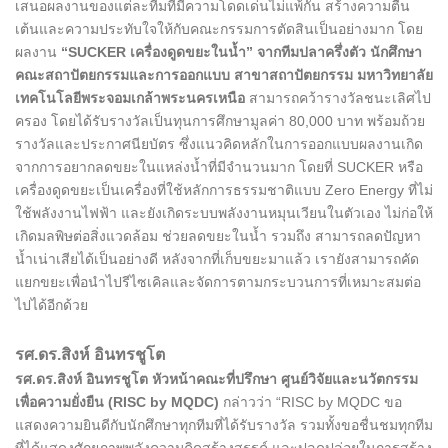
เสนอผลงานของแต่ละทีมที่มีความโดดเด่นไม่แพ้กัน สร้างความตื่น
เต้นและความประทับใจให้กับคณะกรรมการตัดสินเป็นอย่างมาก โดย
ผลงาน
“SUCKER เครื่องดูดขยะในน้ำ” จากทีมปลาครึ่งตัว นักศึกษา
คณะสถาปัตยกรรมและการออกแบบ สาขาสถาปัตยกรรม มหาวิทยาลัย
เทคโนโลยีพระจอมเกล้าพระนครเหนือ
สามารถคว้ารางวัลชนะเลิศไป
ครอง โดยได้รับรางวัลเป็นทุนการศึกษามูลค่า 80,000 บาท พร้อมถ้วย
รางวัลและประกาศนียบัตร ซึ่งแนวคิดหลักในการออกแบบผลงานเกิด
จากการอยากลดขยะในแหล่งน้ำที่มีจำนวนมาก โดยที่
SUCKER หรือ
เครื่องดูดขยะเป็นเครื่องที่ใช้หลักการธรรมชาติแบบ Zero Energy ที่ไม่
ใช้พลังงานไฟฟ้า และยังเกิดระบบพลังงานหมุนเวียนในตัวเอง ไม่ก่อให้
เกิดมลพิษต่อสิ่งแวดล้อม ช่วยลดขยะในน้ำ รวมถึง สามารถลดปัญหา
น้ำเน่าเสียได้เป็นอย่างดี หลังจากที่เก็บขยะมาแล้ว เรายังสามารถคัด
แยกขยะเพื่อนำไปรีไซเคิลและจัดการตามกระบวนการที่เหมาะสมต่อ
ไปได้อีกด้วย
รศ.ดร.สิงห์ อินทรชูโต
รศ.ดร.สิงห์ อินทรชูโต หัวหน้าคณะที่ปรึกษา ศูนย์วิจัยและนวัตกรรม
เพื่อความยั่งยืน (RISC by MQDC)
กล่าวว่า “RISC by MQDC ขอ
แสดงความยินดีกับนักศึกษาทุกทีมที่ได้รับรางวัล รวมทั้งขอชื่นชมทุกทีม
ที่ได้แสดงศักยภาพพลังความคิดสร้างสรรค์ และปลดปล่อยในการสร้าง