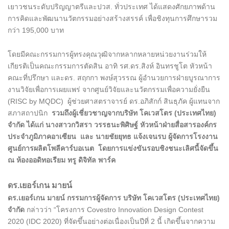
เยาวชนระดับปริญญาตรีและปวส. ทั่วประเทศ ได้แสดงศักยภาพด้าน
การคิดและพัฒนานวัตกรรมอย่างสร้างสรรค์ เพื่อชิงทุนการศึกษารวม
กว่า 195,000 บาท
โดยมีคณะกรรมการผู้ทรงคุณวุฒิจากหลากหลายหน่วยงานร่วมให้
เกียรติเป็นคณะกรรมการตัดสิน อาทิ รศ.ดร.สิงห์ อินทรชูโต หัวหน้า
คณะที่ปรึกษา และดร. สฤกกา พงษ์สุวรรณ ผู้อำนวยการฝ่ายบูรณาการ
งานวิจัยเพื่อการเผยแพร่ จากศูนย์วิจัยและนวัตกรรมเพื่อความยั่งยืน
(RISC by MQDC) ผู้ช่วยศาสตราจารย์ ดร.อภิสักก์ สินธุภัค ผู้แทนจาก
สภาสถาปนิก
รวมถึงผู้เชี่ยวชาญจากบริษัท โคเวสโตร (ประเทศไทย)
จำกัด ได้แก่ นางสาวกวิสรา วรรธนะพิศิษฐ์ หัวหน้าฝ่ายสื่อสารองค์กร
ประจำภูมิภาคอาเซียน และ นายชัยยุทธ แจ้งเจนรบ ผู้จัดการโรงงาน
ศูนย์การผลิตโพลีคาร์บอเนต โดยการแข่งขันรอบชิงชนะเลิศนี้จัดขึ้น
ณ ห้องออดิทอเรียม ทรู ดิจิทัล พาร์ค
ดร.เยอร์เกน มายน์
ดร.เยอร์เกน มายน์ กรรมการผู้จัดการ
บริษัท โคเวสโตร (ประเทศไทย)
จำกัด
กล่าวว่า “โครงการ Covestro Innovation Design Contest
2020 (IDC 2020) ที่จัดขึ้นอย่างต่อเนื่องเป็นปีที่ 2 นี้ เกิดขึ้นจากความ