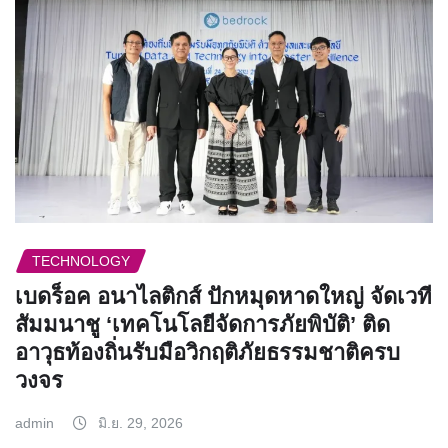
TECHNOLOGY
เบดร็อค อนาไลติกส์ ปักหมุดหาดใหญ่ จัดเวที
สัมมนาชู ‘เทคโนโลยีจัดการภัยพิบัติ’ ติด
อาวุธท้องถิ่นรับมือวิกฤติภัยธรรมชาติครบ
วงจร
admin
มิ.ย. 29, 2026