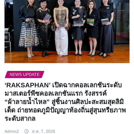
NEWS UPDATE
‘RAKSAPHAN’ เปิดฉากคอลเลกชันระดับ
มาสเตอร์พีซคอลเลกชันแรก รังสรรค์
“ผ้าลายน้ำไหล” สู่ชิ้นงานศิลปะสะสมสุดลิมิ
เต็ด ถ่ายทอดภูมิปัญญาท้องถิ่นสู่สุนทรียภาพ
ระดับสากล
Admin2
ส.ค. 7, 2026