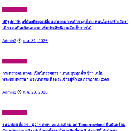
News Update
ปฏิรูปภาษีบุหรี่ต้องถึงจุดเปลี่ยน สมาคมการค้ายาสูบไทย หนุนโครงสร้างอัตรา
เดียว ลดบิดเบือนตลาด เพิ่มประสิทธิภาพจัดเก็บรายได้
Admin2
ก.ค. 31, 2026
News Update
กระทรวงคมนาคม เปิดนิทรรศการ “เกษมสุขทุกค่ำเช้า” เฉลิม
พระชนมพรรษา พระบาทสมเด็จพระเจ้าอยู่หัว 28 กรกฎาคม 2569
Admin2
ก.ค. 29, 2026
News Update
รมว.ท่องเที่ยวฯ – ผู้ว่าฯ ททท. ลุยเบลเยียม ถก Tomorrowland ยืนยันพร้อม
จัดเทศกาลดนตรีระดับโลกครั้งแรกในเอเชียที่ชลบุรี ปลายปีนี้ ดันไทยสู่