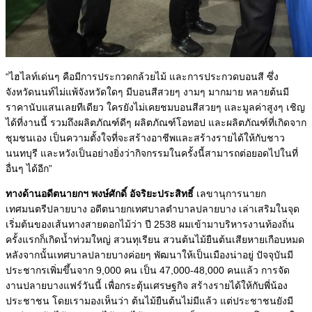
“ไฮไลท์เด่นๆ คือมีการประกวดกล้วยไม้ และการประกวดบอนสี ซึ่ง
จังหวัดนนท์ไม่แพ้จังหวัดใดๆ มีบอนสีสวยๆ งามๆ มากมาย หลายต้นมี
ราคานับแสนเลยทีเดียว ใครยังไม่เคยชมบอนสีสวยๆ และมูลค่าสูงๆ เชิญ
ได้ที่งานนี้ รวมถึงผลิตภัณฑ์ดีๆ ผลิตภัณฑ์โอทอป และผลิตภัณฑ์ที่เกิดจาก
ชุมชนเอง เป็นความตั้งใจที่จะสร้างอาชีพและสร้างรายได้ให้กับชาว
นนทบุรี และหวังเป็นอย่างยิ่งว่ากิจกรรมในครั้งนี้สามารถต่อยอดไปในที่
อื่นๆ ได้อีก”
ทางด้านอดีตนายกฯ พงษ์ศักดิ์ อัจริยะประสิทธิ์
เลขานุการนายก
เทศมนตรีปลายบาง อดีตนายกเทศบาลตำบาลปลายบาง เล่าเสริมในจุด
เริ่มต้นของเส้นทางสายดอกไม้ว่า ปี 2538 ผมเข้ามาบริหารงานท้องถิ่น
ครั้งแรกก็เกิดน้ำท่วมใหญ่ สวนทุเรียน สวนต้นไม้ยืนต้นเสียหายเกือบหมด
หลังจากนั้นเทศบาลปลายบางค่อยๆ พัฒนาให้เป็นเมืองน่าอยู่ ปัจจุบันมี
ประชากรเพิ่มขึ้นจาก 9,000 คน เป็น 47,000-48,000 คนแล้ว การจัด
งานปลายบางแฟร์วันนี้ เพื่อกระตุ้นเศรษฐกิจ สร้างรายได้ให้กับพี่น้อง
ประชาชน โดยเรามองเห็นว่า ต้นไม้ยืนต้นไม่มีแล้ว แต่ประชาชนยังมี