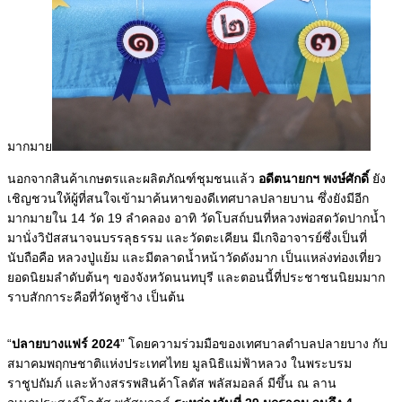
มากมาย
นอกจากสินค้าเกษตรและผลิตภัณฑ์ชุมชนแล้ว
อดีตนายกฯ พงษ์ศักดิ์
ยัง
เชิญชวนให้ผู้ที่สนใจเข้ามาค้นหาของดีเทศบาลปลายบาน ซึ่งยังมีอีก
มากมายใน 14 วัด 19 ลำคลอง อาทิ วัดโบสถ์บนที่หลวงพ่อสดวัดปากน้ำ
มานั่งวิปัสสนาจนบรรลุธรรม และวัดตะเคียน มีเกจิอาจารย์ซึ่งเป็นที่
นับถือคือ หลวงปู่แย้ม และมีตลาดน้ำหน้าวัดดังมาก เป็นแหล่งท่องเที่ยว
ยอดนิยมลำดับต้นๆ ของจังหวัดนนทบุรี และตอนนี้ที่ประชาชนนิยมมาก
ราบสักการะคือที่วัดหูช้าง เป็นต้น
“
ปลายบางแฟร์ 2024
” โดยความร่วมมือของเทศบาลตำบลปลายบาง กับ
สมาคมพฤกษชาติแห่งประเทศไทย มูลนิธิแม่ฟ้าหลวง ในพระบรม
ราชูปถัมภ์ และห้างสรรพสินค้าโลตัส พลัสมอลล์ มีขึ้น ณ ลาน