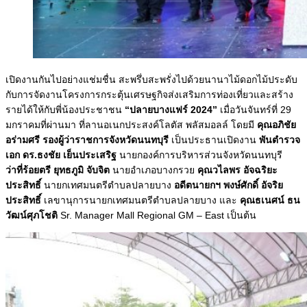
เปิดงานกันไปอย่างแช่มชื่น สะพรึ่บสะพรั่งไปด้วยนานาไม้ดอกไม้ประดับ
กับการจัดงานโครงการกระตุ้นเศรษฐกิจส่งเสริมการท่องเที่ยวและสร้าง
รายได้ให้กับพี่น้องประชาชน
“ปลายบางแฟร์ 2024”
เมื่อวันจันทร์ที่ 29
มกราคมที่ผ่านมา ที่ลานอเนกประสงค์โลตัส พลัสมอลล์ โดยมี
คุณอภิชัย
อร่ามศรี รองผู้ว่าราชการจังหวัดนนทบุรี
เป็นประธานเปิดงาน
พันตำรวจ
เอก ดร.ธงชัย เย็นประเสริฐ
นายกองค์การบริหารส่วนจังหวัดนนทบุรี
ว่าที่ร้อยตรี ยุทธภูมิ จับจิต
นายอำเภอบางกรวย
คุณวไลพร อัจฉริยะ
ประสิทธิ์
นายกเทศมนตรีตำบลปลายบาง
อดีตนายกฯ พงษ์ศักดิ์ อัจริย
ประสิทธิ์
เลขานุการนายกเทศมนตรีตำบลปลายบาง และ
คุณธเนศน์ ธน
วัฒน์ศุภโชติ
Sr. Manager Mall Regional GM – East เป็นต้น