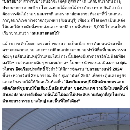
“
ปลายบาง
” สำหรับบางคนอาจะไม่คุ้นหูสักเท่าใด แต่กับคนรักต้นไม้ ผู้
ประกอบการสายเขียว โดยเฉพาะไม้ดอกไม้ประดับจะทราบกันดีว่า ถ้า
ต้องการต้นไม้งามๆ คุณภาพดี และราคาย่อมเยาจะต้องมาที่นี่ บนถนน
กาญจนาภิเษก ห่างจากกรุงเทพฯ (ฝั่งธนบุรี) เพียง 2 กิโลเมตร เป็นแหล่ง
ไม้ดอกไม้ประดับทั้งขายส่งและขายปลีก บนพื้นที่กว่า 5,000 ไร่ จนเป็นที่
เรียกขานกันว่า “
ถนนสายดอกไม้
”
แม้ว่าการเติบโตอย่างรวดเร็วของความเป็นเมือง การตัดถนนนำมาซึ่ง
ความสะดวกสบาย และการเปลี่ยนแปลงมากมาย ทำให้พื้นที่เกษตรกรรม
ค่อยๆ เปลี่ยนเป็นหมู่บ้านสมัยใหม่ กระนั้นยังคงมีเกษตรกรอีกไม่น้อยที่ยัง
คงวิถีชาวสวนแบบเดิมๆ ทางเทศบาลฯ โดยการนำของแม่เมืองอย่าง
คุณ
วไลพร อัจฉริยะประสิทธิ์
จึงดำริให้มีการจัดงาน “
ปลายบางแฟร์ 2024
”
ขึ้นระหว่างวันที่ 29 มกราคม ถึง 4 กุมภาพันธ์ 2567 เพื่อกระตุ้นเศรษฐกิจ
และสร้างรายได้ให้กับคนในท้องถิ่น “
จังหวัดนนทบุรี มีสินค้าเกษตรและ
ผลิตภัณฑ์ชุมชนมีชื่อเสียงเป็นอันดับต้นๆ ของประเทศ รวมถึงในเขตพื้นที่
อำเภอปลายบางยังมีตลาดต้นไม้ ไม้ดอกไม้ประดับขายส่งถูกที่สุดในย่าน
อำเภอบางกรวย บางใหญ่ และพื้นที่ใกล้เคียง”