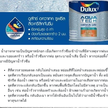
น้ำอาจกลายเป็นปัญหาหนักอก
เมื่อเกิดการรั่วซึมเข้าบ้านที่
มีสาเหตุจากฝน
และรอยแตกร้าว
หรือน้ำรั่วซึมจากท่อ
จุดระบายน้ำเสีย
ปั๊มน้ำ
หากปล่อยทิ้ง
อาจมี
ปัญหาน้ำรั่วซึม
สีที่ควรสวยหมดจด
กลับไม่สม่ำเสมอ
หย่อมสีที่ไม่สม่ำเสมอและหย่
อมขึ
จุดที่ควรเรียบกลับลอกเป็นแผ่น
หมั่นตรวจจุดเสี่ยงจากปัญหาน้ำ
ทั้ง
ผน
ซักรีด
ห้องน้ำ
เพดาน
หรือหน้าต่างและผนังภายในอาจเสี
ยหายจากท่อแอ
จุดที่ควรจะแห้งกลับเปียกชื้น
หากพบพื้นที่เปียกโดยไม่มี
สาเหตุ
อาจเป็น
อื่นๆ
เช่น
ท่อน้ำรั่วจากห้องครัวและห้องน้ำ
ฝ้าเพดานรั่วอาจเกิดจากน้ำ
จุดที่ควรสดชื่น
กลับอับเฉา
หากได้กลิ่นอับเป็นไปได้ว่
าอาจมีน้ำซึมเข้า
หาสุขภาพได้