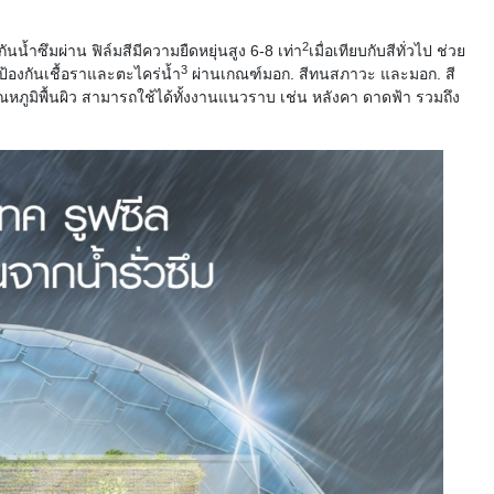
2
ันน้ำซึมผ่
าน
ฟิล์มสีมีความยืดหยุ่นสูง
6-8
เท่า
เมื่อเทียบกับสีทั่วไป
ช่วย
3
ป้องกันเชื้อราและตะไคร่น้ำ
ผ่านเกณฑ์มอก
.
สีทนสภาวะ
และมอก
.
สี
หภูมิพื้นผิว
สามารถใช้ได้ทั้งงานแนวราบ
เช่น
หลังคา
ดาดฟ้า
รวมถึง