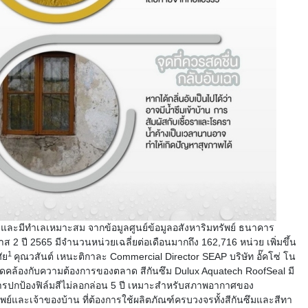
และมีทำเลเหมาะสม
จากข้อมูลศูนย์ข้อมูลอสังหาริ
มทรัพย์
ธนาคาร
าส
2
ปี
2565
มีจำนวนหน่วยเฉลี่ยต่อเดื
อนมากถึง
162
,
716
หน่วย
เพิ่มขึ้น
1
ศัย
คุณวสันต์ เหนะติกาละ
Commercial Director SEAP
บริษัท
อั๊คโซ่
โน
ดคล้องกั
บความต้องการของตลาด
สีกันซึม
Dulux Aquatech RoofSeal
มี
รปกป้องฟิล์มสีไม่ลอกล่
อน
5
ปี
เหมาะสำหรับสภาพอากาศของ
พย์และเจ้าของบ้
าน
ที่ต้องการใช้ผลิตภัณฑ์
ครบวงจรทั้งสีกันซึมและสี
ทา