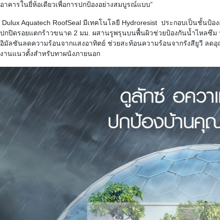
อาคารในยี่ห้อเดียวเพื่
อการปกป้องอย่างสมบูรณ์แบบ
”
Dulux Aquatech RoofSeal
มีเทคโนโลยี
Hydroresist
ประกอบเป็นชั้นป้องก
ปกปิดรอยแตกร้าวขนาด
2
มม
.
ผสานรูพรุนบนพื้นผิวช่วยป้องกั
นน้ำไหลซึม
อิมัลชันลดความร้อนจากแสงอาทิ
ตย์
ช่วยสะท้อนความร้อนจากรังสียูวี
ลดอุณ
งานแนวตั้งสำหรับทาผนั
งภายนอก