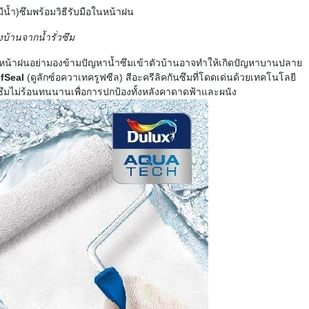
มีน้ำ
)
ซึ
ม
พร้อมวิธีรับมือในหน้าฝน
งบ้านจากน้ำรั่
วซึม
น้าฝนอย่ามองข้ามปัญหาน้ำซึ
มเข้าตัวบ้านอาจทำให้เกิดปั
ญหาบานปลาย
fSeal
(
ดูลักซ์
อควาเทค
รูฟซีล
)
สีอะครีลิคกันซึม
ที่โดดเด่นด้วยเทคโนโลยี
ซึม
ไม่ร้อน
ทนนาน
เพื่อการปกป้องทั้งหลังคา
ดาดฟ้าและผนัง