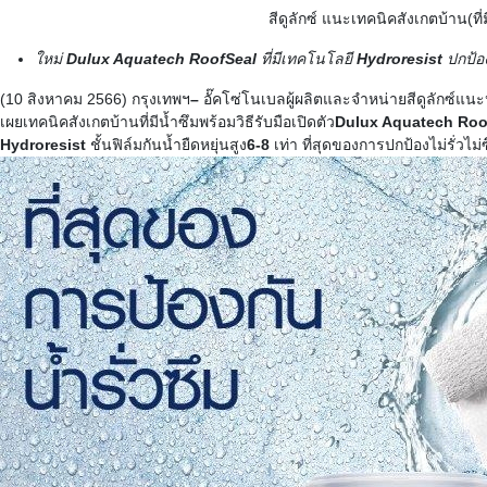
สีดูลักซ์
แนะเทคนิคสังเกต
บ้าน
(
ที่
ใหม่
Dulux Aquatech RoofSeal
ที่มีเทคโนโลยี
Hydroresist
ปกป้อ
(10
สิงหาคม
2566)
กรุงเทพฯ
–
อั๊คโซ่
โนเบล
ผู้ผลิตและจำหน่ายสีดูลักซ์
แนะห
เผยเทคนิคสังเกตบ้านที่มีน้ำซึ
มพร้อมวิธีรับมือ
เปิดตัว
Dulux Aquatech Roo
Hydroresist
ชั้นฟิล์มกันน้ำ
ยืดหยุ่นสูง
6-8
เท่า
ที่สุดของการปกป้อง
ไม่รั่ว
ไม่