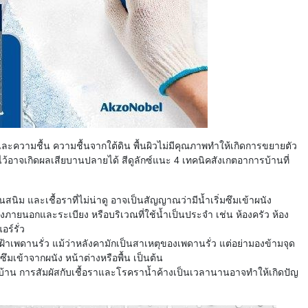
และความชื้น
ความชื้นจากใต้ดิน
พื้นผิวไม่มีคุณภาพทำให้เกิ
ดการขยายตัว
ไว้อาจเกิดผลเสี
ยบานปลายได้
สีดูลักซ์แนะ
4
เทคนิคสังเกตอาการบ้านที่
้นสนิม และเชื้อราที่ไม่น่าดู
อาจเป็นสัญญาณว่ามีน้ำเริ่มซึ
มเข้าผนัง
ังภายนอกและระเบียง
หรือบริเวณที่ใช้น้ำเป็นประจำ
เช่น
ห้องครัว
ห้อง
ร์รั่ว
ฝ้าเพดานรั่ว
แม้ว่าหลังคามักเป็นสาเหตุ
ของเพดานรั่ว
แต่อย่ามองข้ามจุด
ซึ
มเข้าจากผนัง
หน้าต่างหรือพื้น
เป็นต้น
บ้าน
การสัมผัสกับเชื้อราและโรคราน้ำ
ค้างเป็นเวลานานอาจทำให้เกิดปั
ญ