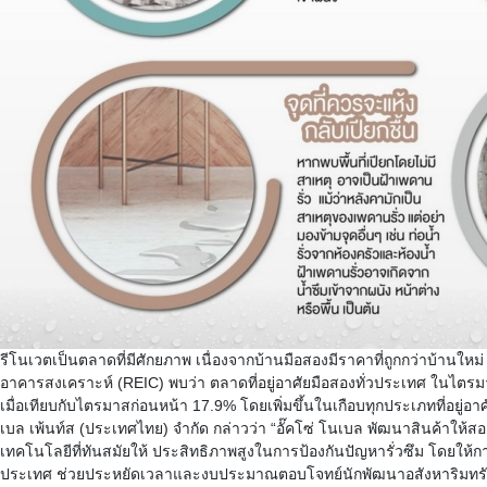
รีโนเวตเป็นตลาดที่มีศั
กยภาพ
เนื่องจากบ้านมือสองมีราคาที่ถู
กกว่าบ้านใหม่
อาคารสงเคราะห์
(
REIC)
พบว่า
ตลาดที่อยู่อาศัยมือสองทั่
วประเทศ
ในไตรม
เมื่อเทียบกับไตรมาสก่
อนหน้า
17.9%
โดยเพิ่มขึ้นในเกือบทุกประเภทที่
อยู่อา
เบล
เพ้นท์ส
(
ประเทศไทย
)
จำกัด
กล่าวว่า
“
อั๊คโซ่
โนเบล
พัฒนาสินค้าให้สอ
เทคโนโลยีที่ทันสมัยให้
ประสิทธิภาพสูงในการป้องกันปั
ญหารั่วซึม
โดยให้กา
ประเทศ
ช่วยประหยั
ดเวลาและงบประมาณตอบโจทย์นักพั
ฒนาอสังหาริมทรั