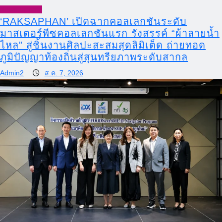
News Update
‘RAKSAPHAN’ เปิดฉากคอลเลกชันระดับ
มาสเตอร์พีซคอลเลกชันแรก รังสรรค์ “ผ้าลายน้ำ
ไหล” สู่ชิ้นงานศิลปะสะสมสุดลิมิเต็ด ถ่ายทอด
ภูมิปัญญาท้องถิ่นสู่สุนทรียภาพระดับสากล
Admin2
ส.ค. 7, 2026