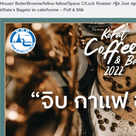
House/ ButterBrownie/fellow fellow/Space C/Luck Roaster /ซู้ด Just sip
it/Kate’s Bagels/ iin cafe/homie – Puff & Milk