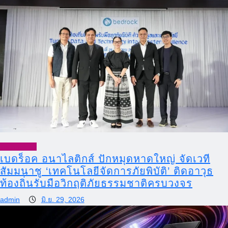
Technology
เบดร็อค อนาไลติกส์ ปักหมุดหาดใหญ่ จัดเวที
สัมมนาชู ‘เทคโนโลยีจัดการภัยพิบัติ’ ติดอาวุธ
ท้องถิ่นรับมือวิกฤติภัยธรรมชาติครบวงจร
admin
มิ.ย. 29, 2026