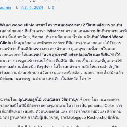
admin
ก.ค. 4, 2024
0
Wand wood clinic สาขาโคราชฉลองครบรอบ 2 ปีแบบอลังการ
ขนทัพ
เหล่านักแสดง ศิลปิน ดารา influencer มาร่วมแสดงความยินดีมากมาย อาทิ
เช่น มิ้นต์ ชาลิดา, พีท พล, ต้น ธนษิต และ น้ำฝน นลินทิพย์
Wand Wood
Clinic
เป็นศูนย์กลาง wellness center ที่มีมาตรฐานสากลและได้รับการ
ยอมรับว่าเป็นคลินิกครบวงจรทางด้านการดูแลสุขภาพทั้งภายในและ
ภายนอกภายใต้คอน
เซป “สวย สุขภาพดี อย่างปลอดภัย และยั่งยืน
”ทำให้
แนวทางการดูแลรักษาคนไข้ของที่คลินิก มีความเป็นเวลเนสที่ดูแลคนไข้
แบบองค์รวมตั้งแต่ผิว ถึงรูปร่าง ใส่ใจรอบด้าน รวมถึงให้ความสำคัญกับ
เรื่องความปลอดภัยของนวัตกรรมและเครื่องมือ ว่านอกจากจะล้ำสมัยแล้ว
ยังต้องผ่านมาตรฐานสากล แห่งเดียวในจังหวัด โคราช
นำทีมโดย
คุณหมอลูกไม้ เจนณิสตา วิจิตรานุช
ซึ่งภายในงานฉลองครบ
รอบสองปีในปีนี้มีกิจกรรมต่างๆมากมายไม่ว่าจะเป็น personal Color การ
เลือกสีที่เหมาะสมกับ ตัวตนของคุณ และ การตรวจสภาพผิวและสีผิวตาม
มาตรฐานสากล จากทีมผู้เชี่ยวชาญ จากBiologique Recherche อีกด้วย