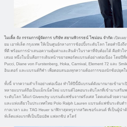
ไมเคิ้ล ถัง กรรมการผู้จัดการ บริษัท สยามพิวรรธน์ ไซม่อน จำกัด
เปิดเผย
ยม เอาท์เล็ต กรุงเทพ ให้เป็นศูนย์กลางการช้อปปิ้งระดับโลก โดยคำนึ
ที่ดี พร้อมการนำเสนอความคุ้มค่าและสินค้าในราคาที่จับต้องได้ คือหัว
เสมอ หนึ่งในนั้นคือการเดินหน้าขยายพอร์ตแบรนด์อย่างต่อเนื่อง โดยปีที
Pucci, Diane von Furstenberg, Hoka, Carnival, Element 72 และ Smil
อินเตอร์ และแบรนด์กีฬา เพื่อตอบสนองทุกความต้องการของนักช้อปยุคให
ทั้งนี้ จากความสำเร็จอย่างต่อเนื่อง ทำให้ปีนี้มีแบรนด์ดังมากมายเข้ามาเปิด
หลายแบรนด์ถือเป็นแม็กเน็ตใหม่ แบรนด์ไอคอนระดับโลกที่เข้ามาเสริมพอร์
ระดับโลก ได้แก่ Givenchy แบรนด์แฟชั่นจากฝรั่งเศส โดดเด่นด้วยควา
และแห่งเดียวในประเทศไทย Polo Ralph Lauren แบรนด์แฟชั่นระดับตำนาน
กาลเวลา และ TAG Heuer นาฬิกาสุดหรูจากสวิตเซอร์แลนด์ ที่เป็นผู้นำ
ท์เล็ตแห่งแรกที่เป็นป๊อปอัพ แฟลกชิป สโตร์