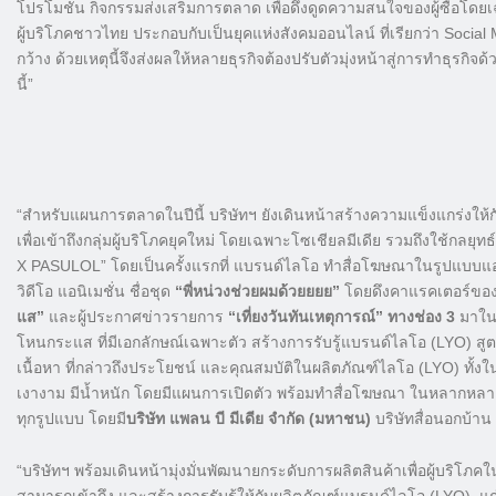
โปรโมชั่น กิจกรรมส่งเสริมการตลาด เพื่อดึงดูดความสนใจของผู้ซื้อโดยเฉ
ผู้บริโภคชาวไทย ประกอบกับเป็นยุคแห่งสังคมออนไลน์ ที่เรียกว่า Socia
กว้าง ด้วยเหตุนี้จึงส่งผลให้หลายธุรกิจต้องปรับตัวมุ่งหน้าสู่การทำธุรกิ
นี้”
“สำหรับแผนการตลาดในปีนี้ บริษัทฯ ยังเดินหน้าสร้างความแข็งแกร่งให
เพื่อเข้าถึงกลุ่มผู้บริโภคยุคใหม่ โดยเฉพาะโซเชียลมีเดีย รวมถึงใช้ก
X PASULOL” โดยเป็นครั้งแรกที่ แบรนด์ไลโอ ทำสื่อโฆษณาในรูปแบบแอนิ
วิดีโอ แอนิเมชั่น ชื่อชุด
“พี่หน่วงช่วยผมด้วยยยย”
โดยดึงคาแรคเตอร์ขอ
แส”
และผู้ประกาศข่าวรายการ
“เที่ยงวันทันเหตุการณ์” ทางช่อง 3
มาใน
โหนกระแส ที่มีเอกลักษณ์เฉพาะตัว สร้างการรับรู้แบรนด์ไลโอ (LYO) สู
เนื้อหา ที่กล่าวถึงประโยชน์ และคุณสมบัติในผลิตภัณฑ์ไลโอ (LYO) ทั
เงางาม มีน้ำหนัก โดยมีแผนการเปิดตัว พร้อมทำสื่อโฆษณา ในหลากหลา
ทุกรูปแบบ โดยมี
บริษัท แพลน บี มีเดีย จำกัด (มหาชน)
บริษัทสื่อนอกบ้าน 
“บริษัทฯ พร้อมเดินหน้ามุ่งมั่นพัฒนายกระดับการผลิตสินค้าเพื่อผู้บริโภคใน