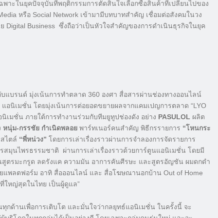
พาะในยุคปัจจุบันที่พฤติกรรมการตัดสินใจเลือกซื้อสินค้าที่เปลี่ยนไปของ
l Media หรือ Social Network เข้ามามีบทบาทสำคัญ เชื่อมต่อสังคมในวง
จด้วย Digital Business ซึ่งถือว่าเป็นหัวใจสำคัญของการดำเนินธุรกิจในยุค
้กับแบรนด์ มุ่งเน้นการทำตลาด 360 องศา สื่อสารผ่านช่องทางออนไลน์
ลยุทธ์ แอนิเมชั่น โดยมุ่งเน้นการต่อยอดขยายผลจากแคมเปญการตลาด “LYO
เมชั่น ภายใต้การทำงานร่วมกับทีมยูทูปช่องดัง อย่าง
PASULOL
ผลิต
ง
หนุ่ม-กรรชัย กำเนิดพลอย
พาร์ทเนอร์คนสำคัญ พิธีกรรายการ
“โหนกระ
สไตล์
“พี่หน่วง”
โดยการเล่าเรื่องราวผ่านการจำลองการจัดรายการ
ตรสมุนไพรธรรมชาติ ผ่านการเล่าเรื่องราวด้วยการ์ตูนแอนิเมชั่น โดยมี
้งในสูตรมะกรูด ลดรังแค ความมัน อาการคันศีรษะ และสูตรอัญชัน ผมดกดำ
ยแพลตฟอร์ม อาทิ สื่อออนไลน์ และ สื่อโฆษณานอกบ้าน Out of Home
ที่ใหญ่สุดในไทย เป็นผู้ดูแล”
ทุกด้านเพื่อการเติบโต และมั่นใจว่ากลยุทธ์แอนิเมชั่น ในครั้งนี้ จะ