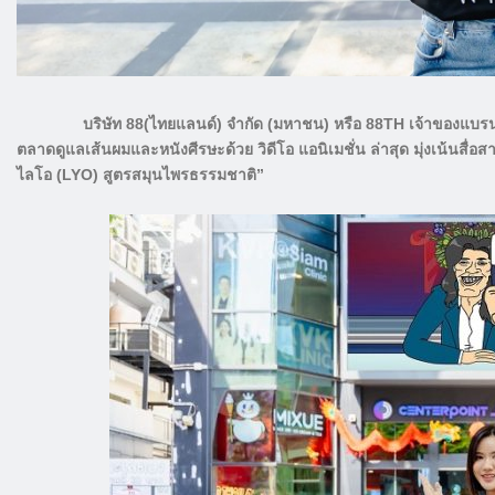
บริษัท 88(ไทยแลนด์) จำกัด (มหาชน) หรือ 88TH เจ้าของแบรนด์ “ไลโ
ตลาดดูแลเส้นผมและหนังศีรษะด้วย วิดีโอ แอนิเมชั่น ล่าสุด มุ่งเน้นสื่อ
ไลโอ (LYO) สูตรสมุนไพรธรรมชาติ”