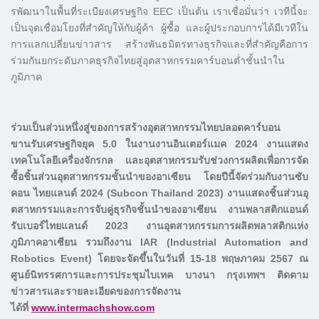
รพัฒนาในพื้นที่ระเบี
ยงเศรษฐกิจ EEC เป็นต้น เราเชื่อมั่นว่า เวทีนี้จะ
เป็นจุดเชื่อมโยงที่
สำคัญให้กับผู้ค้า ผู้ซื้อ และผู้ประกอบการได้มีเวที
ใน
การแลกเปลี่ยนข่าวสาร สร้างพันธมิตรทางธุรกิจและที่
สำคัญคือการ
ร่วมกันยกระดับภาคธุ
รกิจไทยสู่อุตสาหกรรมคาร์บอนต่ำ
ชั้นนำใน
ภูมิภาค
ร่วมเป็นส่วนหนึ่งสู่ของการสร้
างอุตสาหกรรมไทยปลอดคาร์
บอน
ขานรับเศรษฐกิจยุค 5.0 ในงานงานอินเตอร์แมค 2024 งานแสดง
เทคโนโลยีเครื่องจั
กรกล และอุตสาหกรรมรับช่วงการผลิตเพื่
อการจัด
ซื้อชิ้นส่วนอุ
ตสาหกรรมชั้นนำของอาเซียน โดยปีนี้จัดร่วมกับงานซับ
คอน ไทยแลนด์ 2024 (Subcon Thailand 2023) งานแสดงชิ้นส่วนอุ
ตสาหกรรมและการจับคู่ธุรกิจชั้
นนำของอาเซียน งานพลาสติกแอนด์
รับเบอร์
ไทยแลนด์ 2023 งานอุตสาหกรรมการผลิ
ตพลาสติกแห่ง
ภูมิภาคอาเซียน รวมถึงงาน IAR (Industrial Automation and
Robotics Event) โดยจะจัดขึ้นในวันที่ 15-18 พฤษภาคม 2567 ณ
ศูนย์นิทรรศการและการประชุ
มไบเทค บางนา กรุงเทพฯ ติดตาม
ข่าวสารและรายละเอี
ยดของการจัดงาน
ได้ที่
www.intermachshow.com