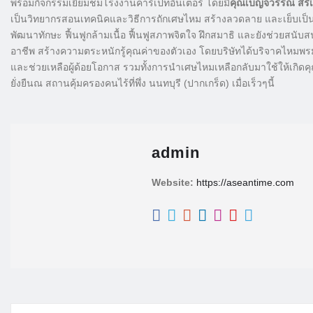
พร้อมกิจกรรมเยี่ยมชมโรงงานคาร์เปทอินเตอร์ โดยมี
คุณเบญจวรรณ สิริเ
เป็นวิทยากรสอนเทคนิคและวิธีการถักเศษไหม สร้างลวดลาย และเย็บเป็นผ
พัฒนาทักษะ ฟื้นฟูกล้ามเนื้อ ฟื้นฟูสภาพจิตใจ ฝึกสมาธิ และยังช่วยสนั
อาชีพ สร้างความตระหนักรู้คุณค่าของตัวเอง โดยบริษัทได้บริจาคไหมพ
และช่วยเหลือผู้ด้อยโอกาส รวมทั้งการนำเศษไหมเหลือกลับมาใช้ให้เกิดค
ยั่งยืนณ สถานคุ้มครองคนไร้ที่พึ่ง นนทบุรี (ปากเกร็ด) เมื่อเร็วๆนี้
admin
Website:
https://aseantime.com