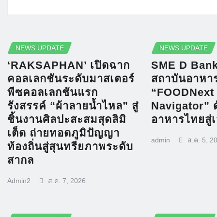
RELATED STORY
NEWS UPDATE
NEWS UPDATE
‘RAKSAPHAN’ เปิดฉาก
SME D Bank 
คอลเลกชันระดับมาสเตอร์
สถาบันอาหาร
พีซคอลเลกชันแรก
“FOODNext
รังสรรค์ “ผ้าลายน้ำไหล” สู่
Navigator” 
ชิ้นงานศิลปะสะสมสุดลิมิ
อาหารไทยสู่
เต็ด ถ่ายทอดภูมิปัญญา
admin
ส.ค. 5, 2
ท้องถิ่นสู่สุนทรียภาพระดับ
สากล
Admin2
ส.ค. 7, 2026