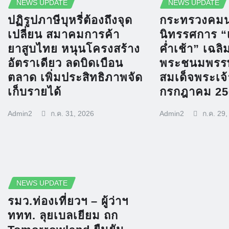
NEWS UPDATE
NEWS UPDATE
ปฏิรูปภาษีบุหรี่ต้องถึงจุด
กระทรวงคมน
เปลี่ยน สมาคมการค้า
นิทรรศการ “
ยาสูบไทย หนุนโครงสร้าง
ค่ำเช้า” เฉลิ
อัตราเดียว ลดบิดเบือน
พระชนมพรร
ตลาด เพิ่มประสิทธิภาพจัด
สมเด็จพระเจ้า
เก็บรายได้
กรกฎาคม 25
Admin2
ก.ค. 31, 2026
Admin2
ก.ค. 29
NEWS UPDATE
รมว.ท่องเที่ยวฯ – ผู้ว่าฯ
ททท. ลุยเบลเยียม ถก